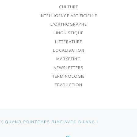
CULTURE
INTELLIGENCE ARTIFICIELLE
L'ORTHOGRAPHE
LINGUISTIQUE
LITTÉRATURE
LOCALISATION
MARKETING
NEWSLETTERS
TERMINOLOGIE
TRADUCTION
Parcourir les articles
Article précédent
QUAND PRINTEMPS RIME AVEC BILANS !
RETOUR À LA LISTE DES 